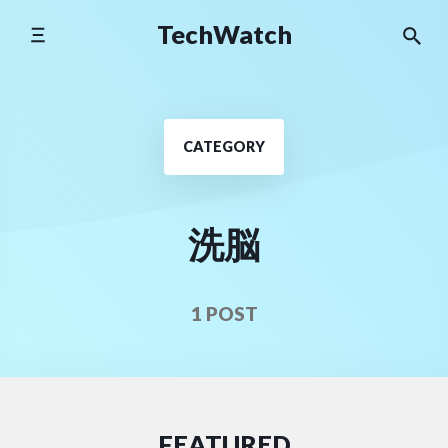
Skip
TechWatch
to
content
CATEGORY
洗脳
1 POST
FEATURED