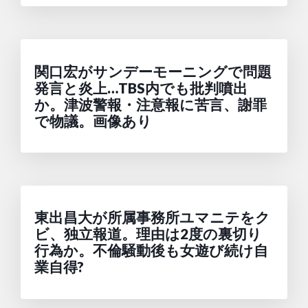
関口宏がサンデーモーニングで問題
発言と炎上…TBS内でも批判噴出
か。津波警報・注意報に苦言、謝罪
で物議。画像あり
東出昌大が所属事務所ユマニテをク
ビ、独立報道。理由は2度の裏切り
行為か。不倫騒動後も女遊び続け自
業自得?