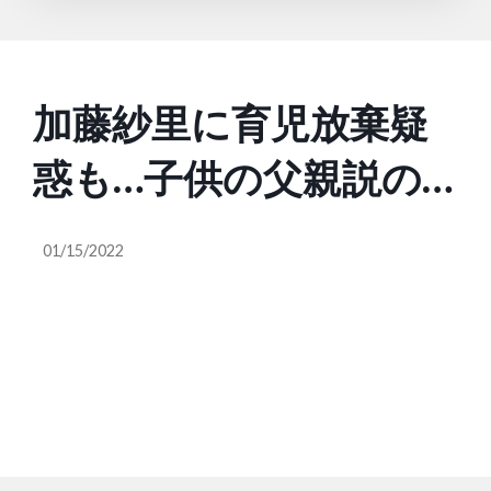
加藤紗里に育児放棄疑
惑も…子供の父親説の
大河内基樹と裁判沙
01/15/2022
汰、洗脳し脅迫行為の
疑い浮上で物議