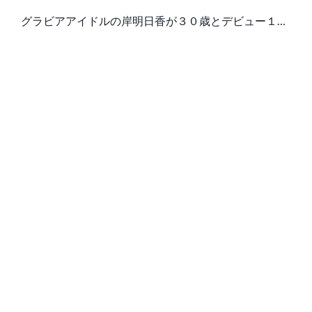
ピール
グラビアアイドルの岸明日香が３０歳とデビュー１０
周年という節目を記念したアニバーサリー写真集「Ｃ
ｕｌ…