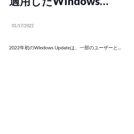
適用したWindows
Serverで再起動の問題
01/17/2022
発生
2022年初のWindows Updateは、一部のユーザーと
Microsoftにとっては、喜ばしくない累積更新プログ
ラムとなったようだ。2022年1月の累積更新プログラ
ムを適用したユーザーから問題の報告が相次いでいる
の …. …