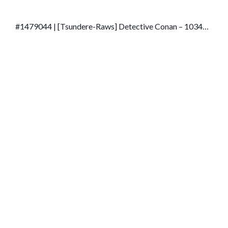
#1479044 | [Tsundere-Raws] Detective Conan – 1034
VOSTFR (ADN) [720p].mkv | 287.8 MiB | Anime – Non-
English-translated |
d8ce643fb0e349942074cfa38323cc38d376568c