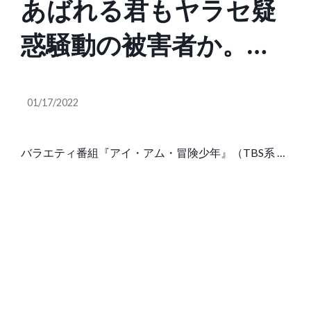
あばれる君もヤラセ疑
惑騒動の被害者か。ア
イアム冒険少年・脱出
01/17/2022
島の過剰演出問題が物
議、番組の裏側が判明
バラエティ番組『アイ・アム・冒険少年』（TBS系 月
曜19時）の人気企画「脱出島～無人島から脱出せよ！
し…動画あり
～」に、過剰演出、ヤラセの疑いがあることが週刊誌
『週刊文春』のWeb版『文春オンライン』によって報
じられ、ネット上では・・・…