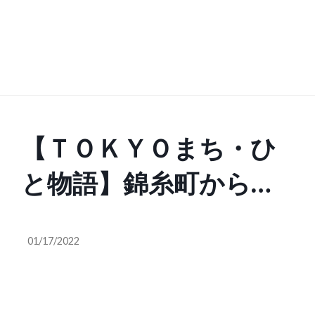
【ＴＯＫＹＯまち・ひ
と物語】錦糸町から消
える「台湾鉄道弁
01/17/2022
当」 「劉の店」…