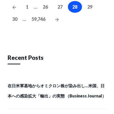
Posts
Previous
1
…
26
27
28
29
navigation
Posts
Next
30
…
59,746
Posts
Recent Posts
在日米軍基地からオミクロン株が染み出し…米国、日
本への感染拡大「輸出」の実態 （Business Journal）