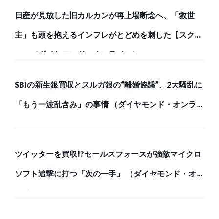
日産が見放した旧カルカンが再上場断念へ、「救世
主」も頭を抱えるインフレがとどめを刺した【スク
ー… （ダイヤモンド・オンライン）
SBIの新生銀買収とスルガ銀の“離婚協議”、2大騒乱に
「もう一波乱含み」の事情 （ダイヤモンド・オンライ
ン）
ツイッターを買収!?セールスフォースが強敵マイクロ
ソフト追撃に打つ「次の一手」 （ダイヤモンド・オン
ライン）