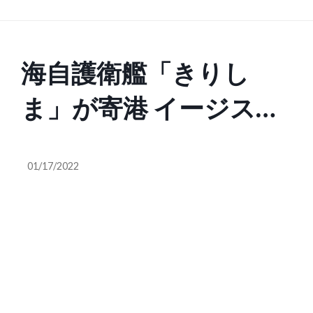
海自護衛艦「きりし
ま」が寄港 イージス艦
「こんごう」型の2番艦
01/17/2022
鹿児島港沖で公開