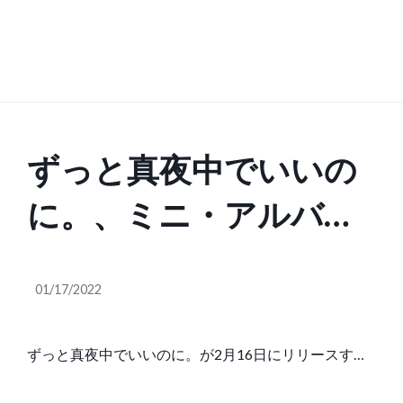
ずっと真夜中でいいの
に。、ミニ・アルバム
『伸び仕草懲りて暇乞
01/17/2022
い』収録の新曲「袖の
キルト」がAmazon
ずっと真夜中でいいのに。が2月16日にリリースする
ミニ・アルバム『伸び仕草懲りて暇乞い』に収録され
Original映
る新曲「袖のキルト」が、Amazon Original映画"H