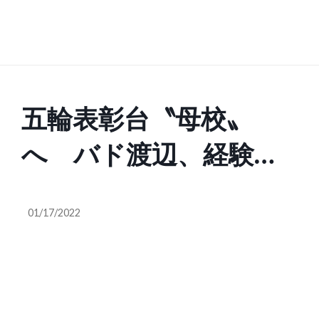
五輪表彰台〝母校〟
へ バド渡辺、経験受
け継いで
01/17/2022