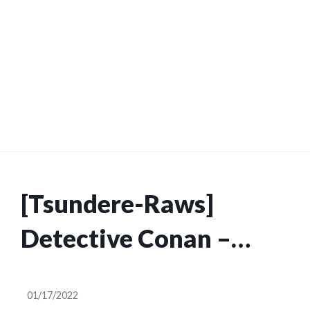
[Tsundere-Raws]
Detective Conan –
1034 VOSTFR (ADN)
01/17/2022
[720p].mkv