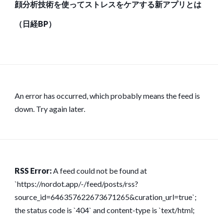
顔分析技術を使ってストレスをケアする新アプリとは
（日経BP）
An error has occurred, which probably means the feed is
down. Try again later.
RSS Error:
A feed could not be found at
`https://nordot.app/-/feed/posts/rss?
source_id=646357622673671265&curation_url=true`;
the status code is `404` and content-type is `text/html;