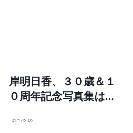
岸明日香、３０歳＆１
０周年記念写真集は
〝集大成〟の一冊！
01/17/2022
「過去最大露出」とア