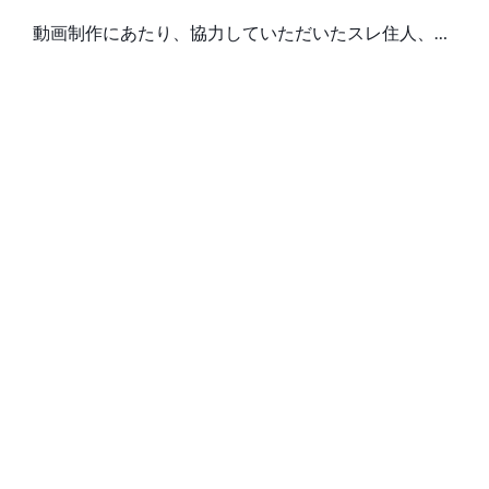
動画制作にあたり、協力していただいたスレ住人、有
志、そして宣伝・マイリス・コメント・再生してくだ
さっ
51:31｜2021年12月03日 16：00：00 投稿合計 再生：
126,389 コメント：12,766 いいね！：2,399 マイリ…