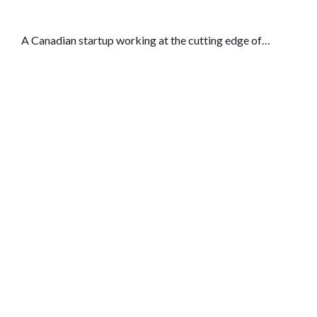
A Canadian startup working at the cutting edge of
satellite imaging has raised $4.5 million across a
combination of a $2.25 million seed round, and $2.25
million from a combined pre-seed and government
funding. Wyvern, which is working specifically on
hyperspectral imaging (imaging that captures light
across many different wavelengths, including non-visible
ones) is also […]