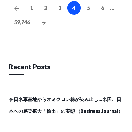
Posts
Previous
1
2
3
4
5
6
…
navigation
Posts
Next
59,746
Posts
Recent Posts
在日米軍基地からオミクロン株が染み出し…米国、日
本への感染拡大「輸出」の実態 （Business Journal）