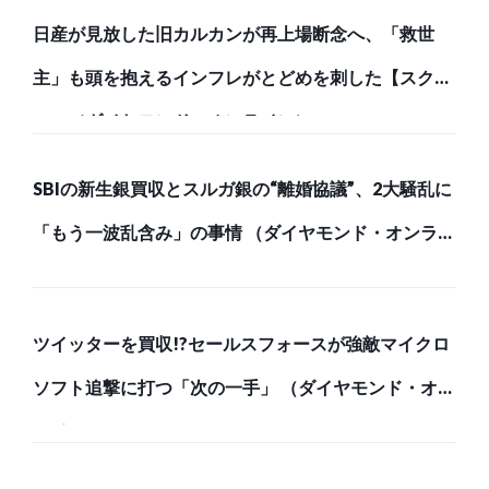
日産が見放した旧カルカンが再上場断念へ、「救世
主」も頭を抱えるインフレがとどめを刺した【スク
ー… （ダイヤモンド・オンライン）
SBIの新生銀買収とスルガ銀の“離婚協議”、2大騒乱に
「もう一波乱含み」の事情 （ダイヤモンド・オンライ
ン）
ツイッターを買収!?セールスフォースが強敵マイクロ
ソフト追撃に打つ「次の一手」 （ダイヤモンド・オン
ライン）