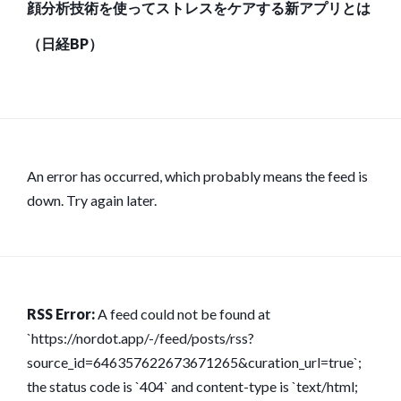
顔分析技術を使ってストレスをケアする新アプリとは
（日経BP）
An error has occurred, which probably means the feed is
down. Try again later.
RSS Error:
A feed could not be found at
`https://nordot.app/-/feed/posts/rss?
source_id=646357622673671265&curation_url=true`;
the status code is `404` and content-type is `text/html;