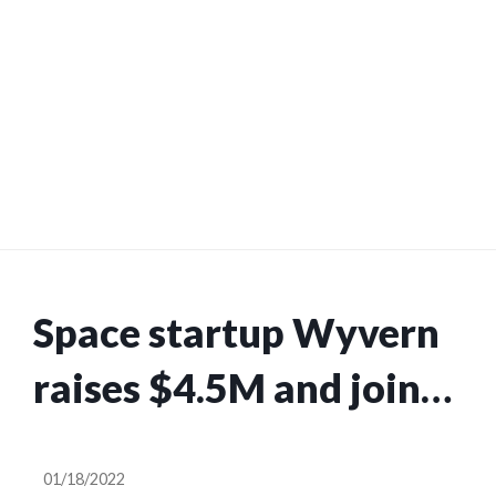
Space startup Wyvern
raises $4.5M and joins
YC’s latest cohort
01/18/2022