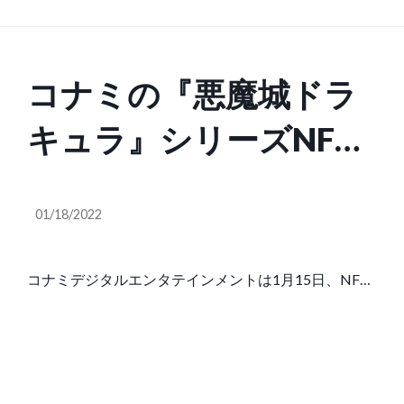
コナミの『悪魔城ドラ
キュラ』シリーズNFT
アート、合わせて約
01/18/2022
1830万円で売れた。約
300万円の値がついた
コナミデジタルエンタテインメントは1月15日、NFT
マーケットプレイスOpenSeaにておこなった、『悪魔
ドット絵も –
城ドラキュラ』シリーズを題材としたNFTアートのオ
ークションを終了。出品された14アイテムが、合わせ
AUTOMATON
て約16万ドル（約1830万円）相当にて販売されたよ
うだ。海外メディアVGCなどが報じている。コナミは