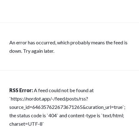
An error has occurred, which probably means the feed is
down. Try again later.
RSS Error:
A feed could not be found at
`https://nordot.app/-/feed/posts/rss?
source_id=646357622673671265&curation_url=true`;
the status code is `404` and content-type is `text/html;
charset=UTF-8`