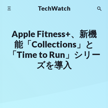
Skip
TechWatch
to
content
Apple Fitness+、新機
能「Collections」と
「Time to Run」シリー
ズを導入