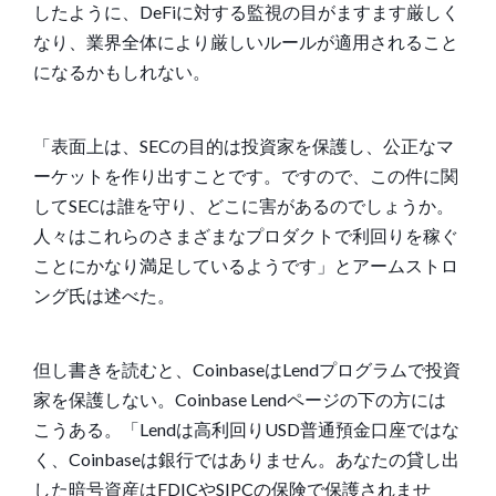
した
ように、DeFiに対する監視の目がますます厳しく
なり、業界全体により厳しいルールが適用されること
になるかもしれない。
「表面上は、SECの目的は投資家を保護し、公正なマ
ーケットを作り出すことです。ですので、この件に関
してSECは誰を守り、どこに害があるのでしょうか。
人々はこれらのさまざまなプロダクトで利回りを稼ぐ
ことにかなり満足しているようです」とアームストロ
ング氏は
述べた
。
但し書きを読むと、CoinbaseはLendプログラムで投資
家を保護しない。
Coinbase Lendページの下の方
には
こうある。「Lendは高利回りUSD普通預金口座ではな
く、Coinbaseは銀行ではありません。あなたの貸し出
した暗号資産はFDICやSIPCの保険で保護されませ