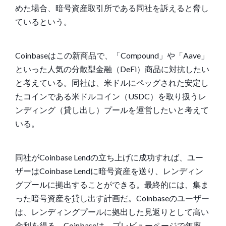
めた場合、暗号資産取引所である同社を訴えると脅し
ているという。
Coinbaseはこの新商品で、「
Compound
」や「
Aave
」
といった人気の分散型金融（DeFi）商品に対抗したい
と考えている。同社は、米ドルにペッグされた安定し
たコインである米ドルコイン（USDC）を取り扱うレ
ンディング（貸し出し）プールを運営したいと考えて
いる。
同社がCoinbase Lendの立ち上げに成功すれば、ユー
ザーはCoinbase Lendに暗号資産を送り、レンディン
グプールに拠出することができる。最終的には、集ま
った暗号資産を貸し出す計画だ。Coinbaseのユーザー
は、レンディングプールに拠出した見返りとして高い
金利を得る。Coinbaseは、
プレビューページ
で年率