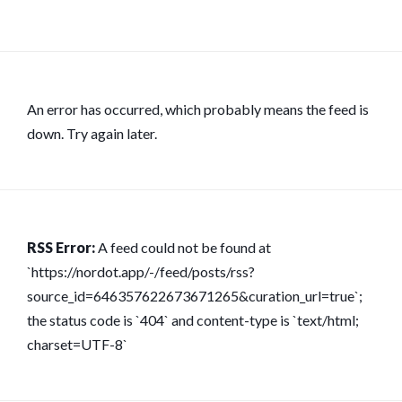
An error has occurred, which probably means the feed is
down. Try again later.
RSS Error:
A feed could not be found at
`https://nordot.app/-/feed/posts/rss?
source_id=646357622673671265&curation_url=true`;
the status code is `404` and content-type is `text/html;
charset=UTF-8`