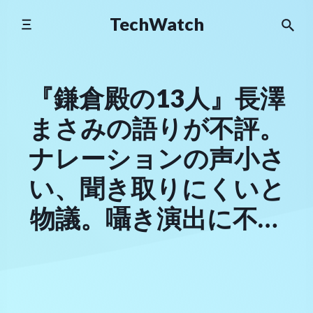
Skip
TechWatch
to
content
『鎌倉殿の13人』長澤
まさみの語りが不評。
ナレーションの声小さ
い、聞き取りにくいと
物議。囁き演出に不満
噴出