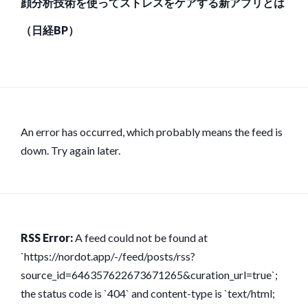
顔分析技術を使ってストレスをケアする新アプリとは
（日経BP）
An error has occurred, which probably means the feed is
down. Try again later.
RSS Error:
A feed could not be found at
`https://nordot.app/-/feed/posts/rss?
source_id=646357622673671265&curation_url=true`;
the status code is `404` and content-type is `text/html;