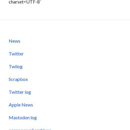
charset=UTF-8`
News
Twitter
Twilog
Scrapbox
Twitter log
Apple News
Mastodon log