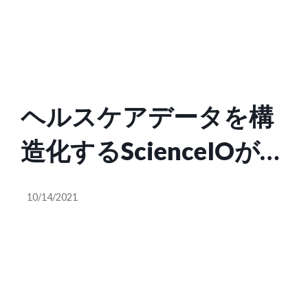
止へ
ヘルスケアデータを構
造化するScienceIOがス
テルス状態から脱出
10/14/2021