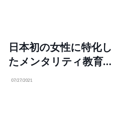
Health
日本初の女性に特化し
たメンタリティ教育・
キャリアスクールを手
07/27/2021
がけるLiLiが総額1億円
のプレシリーズA調達