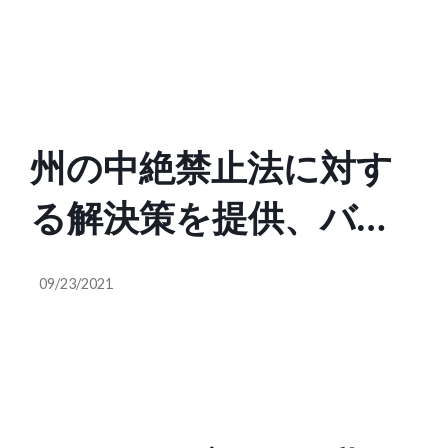
築を支援する
州の中絶禁止法に対す
る解決策を提供、バー
チャルクリニックの
09/23/2021
Hey Janeが約2.4億円調
達