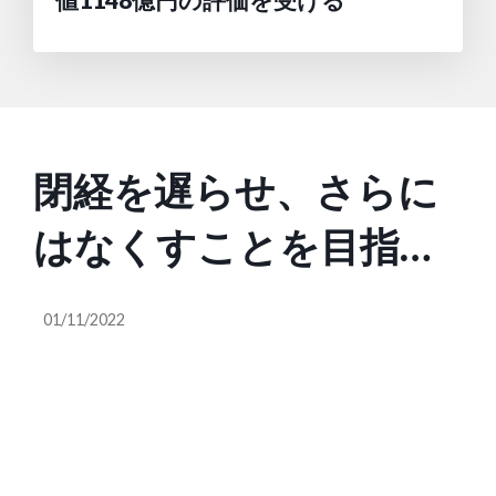
値1148億円の評価を受ける
閉経を遅らせ、さらに
はなくすことを目指す
Gametoに著名投資家が
01/11/2022
出資