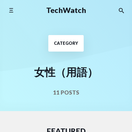
Skip
TechWatch
to
content
CATEGORY
女性（用語）
11 POSTS
FEATURED