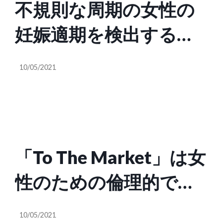
不規則な周期の女性の
妊娠適期を検出する家
庭用キット開発のOova
10/05/2021
が1.3億円調達
「To The Market」は女
性のための倫理的で持
続可能な職場環境の構
10/05/2021