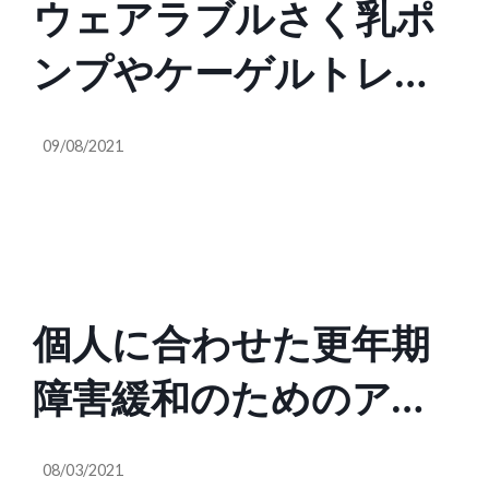
ウェアラブルさく乳ポ
ンプやケーゲルトレー
ナーのヘルステック
09/08/2021
ElvieがシリーズCで約
106.4億円調達
個人に合わせた更年期
障害緩和のためのアプ
リを開発するVira
08/03/2021