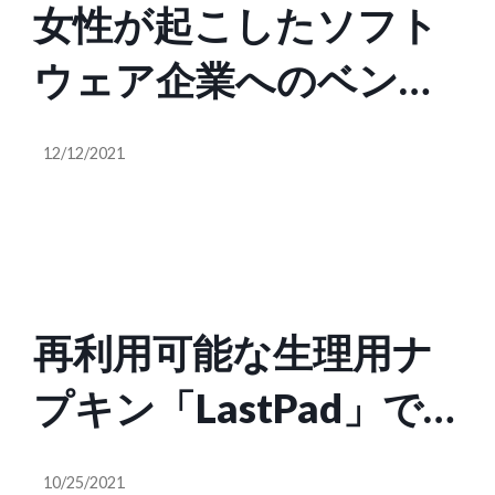
女性が起こしたソフト
ウェア企業へのベンチ
ャー投資は全体のわず
12/12/2021
か1.9％：Work-Bench
レポート
再利用可能な生理用ナ
プキン「LastPad」で
使い捨てナプキンを廃
10/25/2021