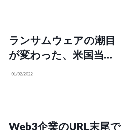
ランサムウェアの潮目
が変わった、米国当局
が勝ち目のないと思わ
01/02/2022
れた戦いにわずかなが
ら勝利を収めた
Web3企業のURL末尾で