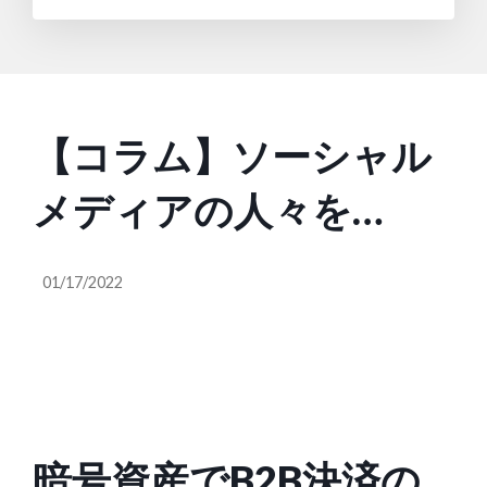
【コラム】ソーシャル
メディアの人々を
Web3へと誘う5つの
01/17/2022
NFTトレンド
暗号資産でB2B決済の