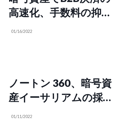
高速化、手数料の抑制
も目指すPaysailが4.4億
01/16/2022
円調達
ノートン 360、暗号資
産イーサリアムの採掘
機能を強制インストー
01/11/2022
ルする上に削除が困難