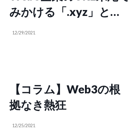
みかける「.xyz」と
は？
12/29/2021
【コラム】Web3の根
拠なき熱狂
12/25/2021