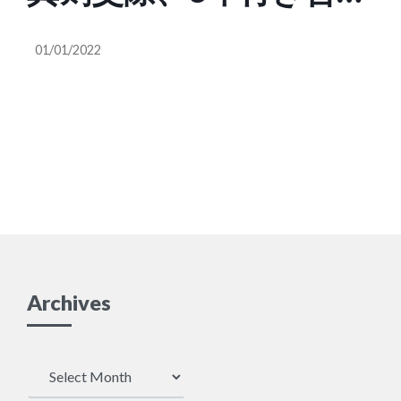
匂わせも? 家族公認カッ
01/01/2022
プル、北京五輪前の報
道巡り批判も…画像あ
り
Archives
Archives