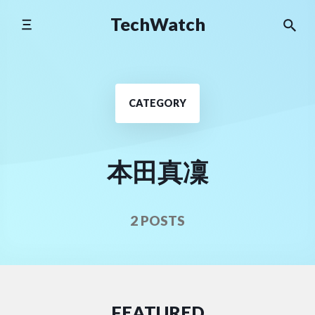
Skip
TechWatch
to
content
CATEGORY
本田真凜
2 POSTS
FEATURED