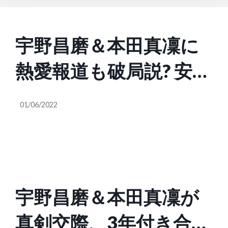
宇野昌磨＆本田真凜に
熱愛報道も破局説? 安藤
美姫が「別れ」発言を
01/06/2022
意味深に連発か。真剣
交際?の裏で情報飛び交
う
宇野昌磨＆本田真凜が
真剣交際、3年付き合い