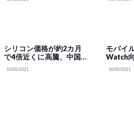
リティを修正
シリコン価格が約2カ月
モバイルS
で4倍近くに高騰、中国
Watch
での電力供給不足からく
など不
10/05/2021
10/05/2021
る減産がハイテク企業を
直撃か