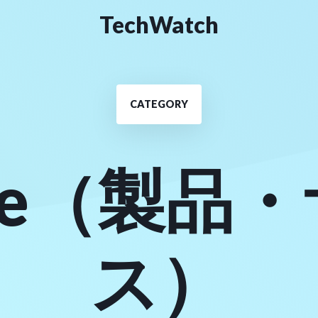
TechWatch
CATEGORY
one（製品
ス）