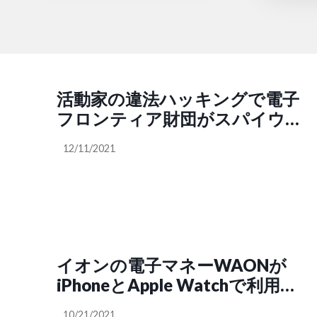
活動家の違法ハッキングで電子
フロンティア財団がスパイウェ
アメーカーDarkMatterを提訴
12/11/2021
イオンの電子マネーWAONが
iPhoneとApple Watchで利用可
能に、全国86万カ所以上の店舗
10/21/2021