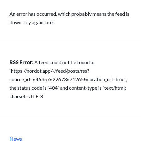
An error has occurred, which probably means the feed is
down. Try again later.
RSS Error:
A feed could not be found at
`https://nordot.app/-/feed/posts/rss?
source_id=646357622673671265&curation_url=true`;
the status code is `404` and content-type is `text/html;
charset=UTF-8`
News