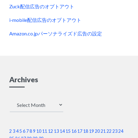
Zuck配信広告のオプトアウト
i-mobile配信広告のオプトアウト
Amazon.co.jpパーソナライズド広告の設定
Archives
Archives
2
3
4
5
6
7
8
9
10
11
12
13
14
15
16
17
18
19
20
21
22
23
24