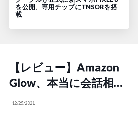
を公開、専用チップにTNSORを搭
載
【レビュー】Amazon
Glow、本当に会話相手
の存在を感じる小型プ
12/25/2021
ロジェクターは楽しい
がまだ粗削り