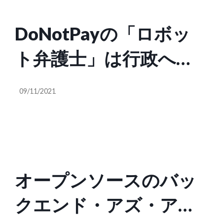
DoNotPayの「ロボッ
ト弁護士」は行政への
穴あきや倒木の報告、
09/11/2021
損害賠償請求をサポー
トする
オープンソースのバッ
クエンド・アズ・ア・