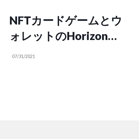
NFTカードゲームとウ
ォレットのHorizon
Blockchain Gamesはブ
07/31/2021
ロックチェーンの大衆
化を目指す