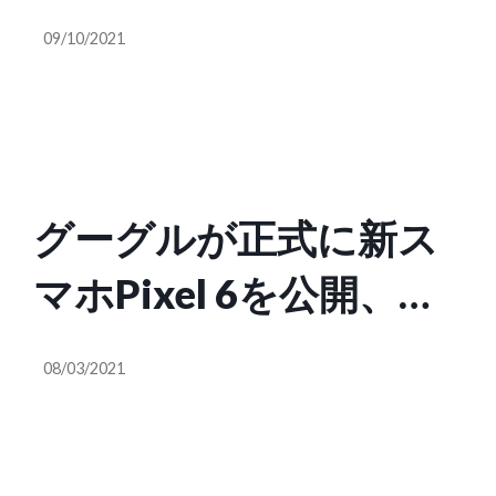
サービスSupabaseが約
09/10/2021
33億円調達
グーグルが正式に新ス
マホPixel 6を公開、専
用チップにTnsorを搭載
08/03/2021