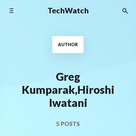
Skip
TechWatch
to
content
AUTHOR
Greg
Kumparak,Hiroshi
Iwatani
5 POSTS