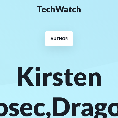
TechWatch
AUTHOR
Kirsten
osec,Drago