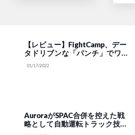
【レビュー】FightCamp、デー
タドリブンな「パンチ」でワー
クアウト！
01/17/2022
AuroraがSPAC合併を控えた戦
略として自動運転トラック技術
に光を当てる、テキサス州でテ