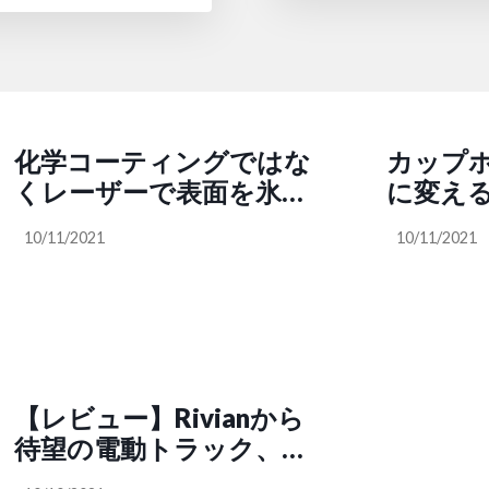
化学コーティングではな
カップ
くレーザーで表面を氷や
に変えるK
錆から保護する技術の商
10/11/2021
10/11/2021
用化を目指すFlite
Material Sciences
【レビュー】Rivianから
待望の電動トラック、
2022 Rivian R1Tにはたく