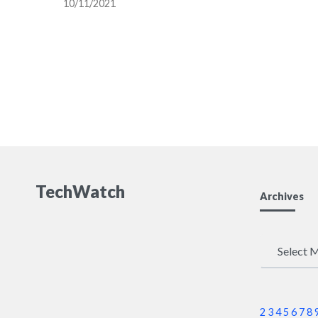
10/11/2021
ストを拡大中
TechWatch
Archives
Archives
2
3
4
5
6
7
8