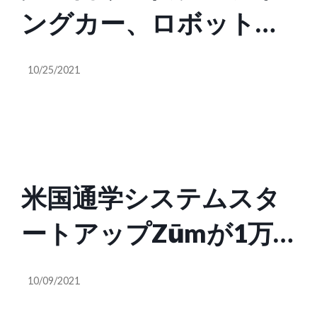
ングカー、ロボットポ
ニー。XPeng 2021
10/25/2021
Tech Dayトップハイラ
イト
米国通学システムスタ
ートアップZūmが1万
台のEVをプラットフォ
10/09/2021
ームに追加