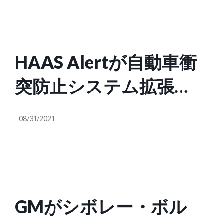
に所有
HAAS Alertが自動車衝
突防止システム拡張の
ために5.5億円のシード
08/31/2021
ラウンドを実施
GMがシボレー・ボル