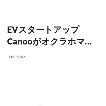
ョンを拡大中
EVスタートアップ
Canooがオクラホマの
工場で量産準備を進め
08/17/2021
る