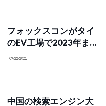
フォックスコンがタイ
のEV工場で2023年まで
に5万台の生産を開始と
09/22/2021
発表
中国の検索エンジン大