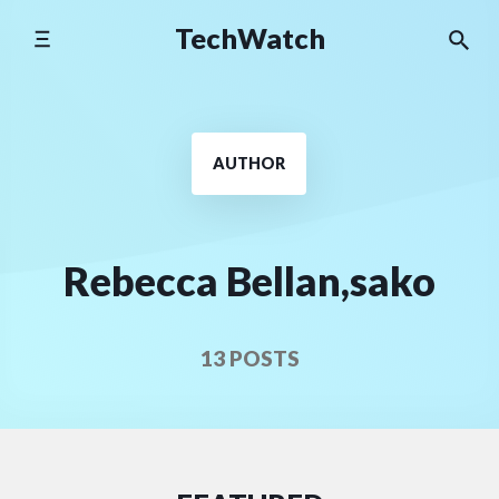
Skip
TechWatch
to
content
AUTHOR
Rebecca Bellan,sako
13 POSTS