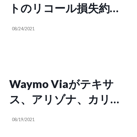
トのリコール損失約
1100億円をLG Chemに
08/24/2021
請求すると表明
Waymo Viaがテキサ
ス、アリゾナ、カリフ
ォルニア州で自動運転
08/19/2021
トラックのオペレーシ