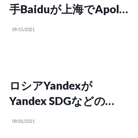
手Baiduが上海でApollo
Goロボタクシーのテス
09/15/2021
トを開始
ロシアYandexが
Yandex SDGなどの
Uberの持ち株を1102億
09/01/2021
円で買収、4事業を完全