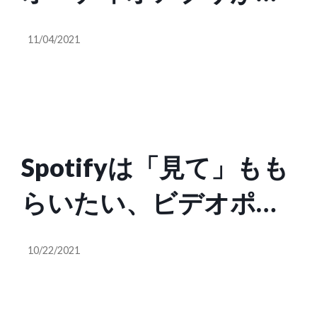
行うべき5つの変革
11/04/2021
Spotifyは「見て」もも
らいたい、ビデオポッ
ドキャスト用ツールを
10/22/2021
同社傘下Anchorのクリ
エイターに開放