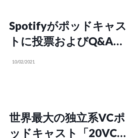
Spotifyがポッドキャス
トに投票およびQ&A機
能を追加
10/02/2021
世界最大の独立系VCポ
ッドキャスト「20VC」