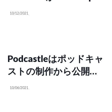
提携してオリジナルポ
10/12/2021
ッドキャスト作品を開
発
Podcastleはポッドキャ
ストの制作から公開ま
でできるオールインワ
10/06/2021
ンのプラットフォーム