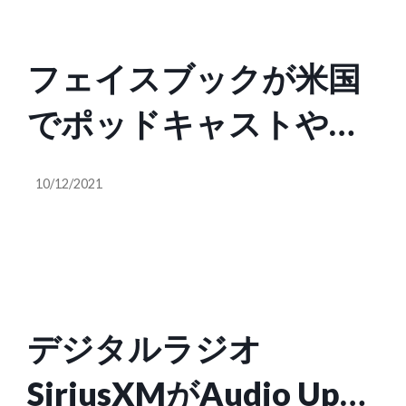
フェイスブックが米国
でポッドキャストやラ
イブオーディオなどを
10/12/2021
集めた「オーディオ」
ハブを公開
デジタルラジオ
SiriusXMがAudio Upと