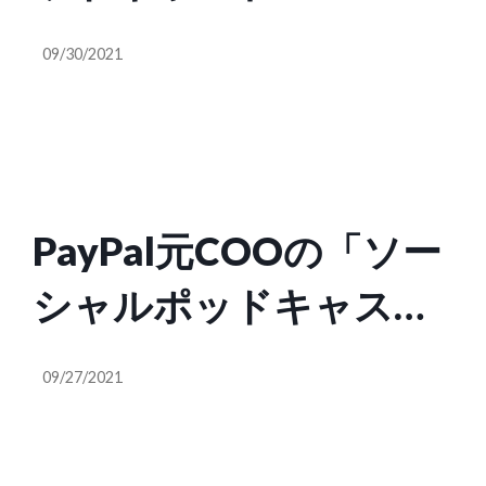
ハリー・ステビングス
09/30/2021
氏のTC Tokyo2021登壇
決定
PayPal元COOの「ソー
シャルポッドキャステ
ィング」アプリ
09/27/2021
Callin、ライブ録音を保
存しポッドキャストに