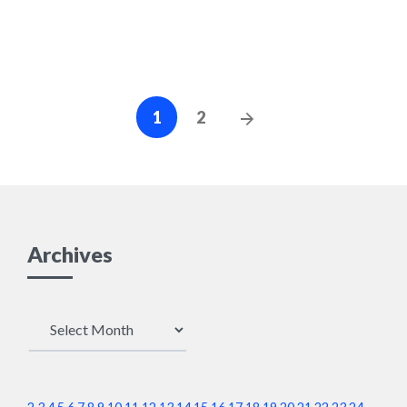
編集可能
Posts
Next
1
2
navigation
Posts
Archives
Archives