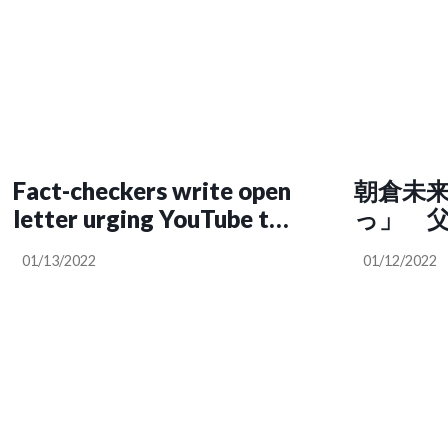
Fact-checkers write open
朝倉未
letter urging YouTube to
っ」 
get serious about COVID
01/13/2022
01/12/2022
misinformation