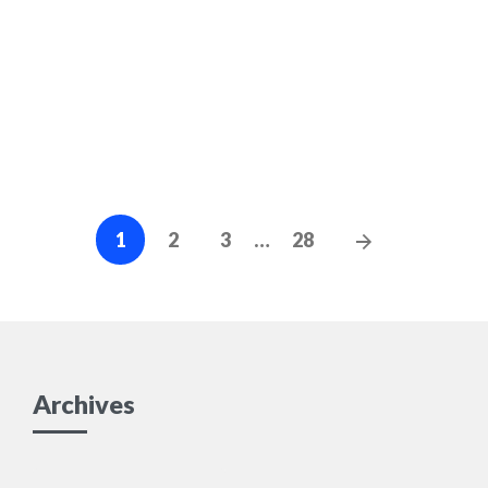
Facebook に制裁金
Posts
Next
1
2
3
…
28
navigation
Posts
Archives
Archives