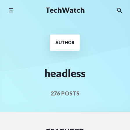
Skip
TechWatch
to
content
AUTHOR
headless
276 POSTS