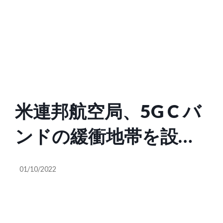
修正訴状を受理
米連邦航空局、5G C バ
ンドの緩衝地帯を設け
る 50 空港を公表
01/10/2022