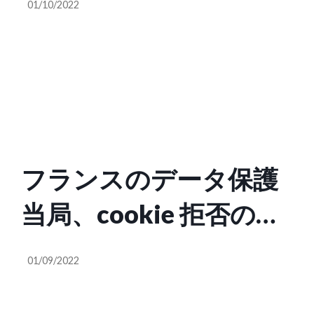
01/10/2022
フランスのデータ保護
当局、cookie 拒否の操
作が許可の操作よりも
01/09/2022
複雑だとして Google と