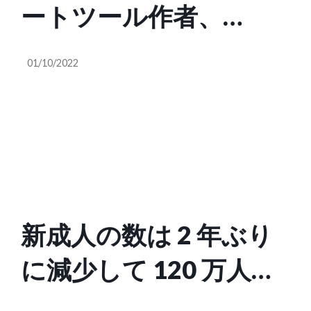
ートツール作者、
DMCA 削除要請でクラ
01/10/2022
ック版チートツールを
削除させる
新成人の数は 2 年ぶり
に減少して 120 万人、
過去最低を更新