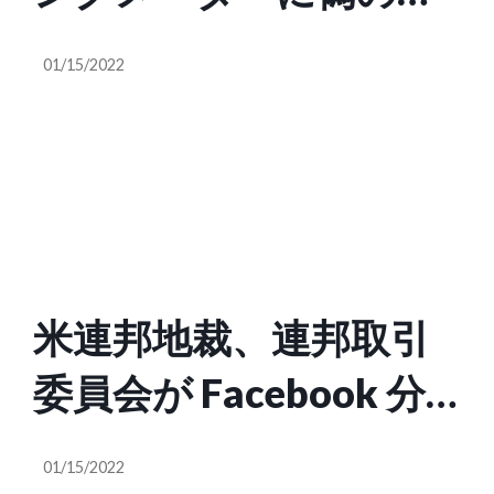
払用 QR コードを貼り
01/15/2022
付ける詐欺
米連邦地裁、連邦取引
委員会が Facebook 分
割などを求めた裁判で
01/15/2022