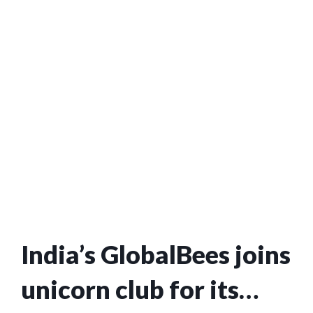
Softbank , 楽天モバイ
ルに求める
India’s GlobalBees joins
unicorn club for its