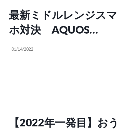
最新ミドルレンジスマ
ホ対決 AQUOS
sense6 vs OPPO Reno5
01/14/2022
A vs M11 Lite 5G買うべ
きなのは？
【2022年一発目】おう