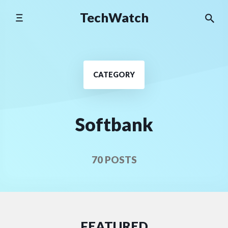
Skip
TechWatch
to
content
CATEGORY
Softbank
70 POSTS
FEATURED