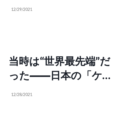
Thrasio-like house of
12/29/2021
brands
当時は“世界最先端”だ
った――日本の「ケー
タイアプリ」の歴史を
12/28/2021
開発目線で振り返る