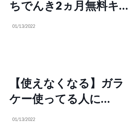
ちでんき2ヵ月無料キャ
ンペーン３つの注意点
01/13/2022
【使えなくなる】ガラ
ケー使ってる人に
iPhoneをおすすめする
01/13/2022
理由