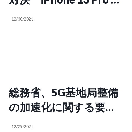
Xperia 5Ⅲ vs pixel 6
12/30/2021
Pro 買うべきなのは？
総務省、5G基地局整備
の加速化に関する要請
を NTTdocomo , KDDI ,
12/29/2021