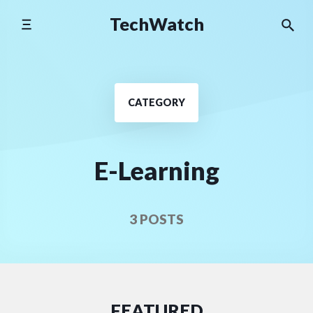
Skip
TechWatch
to
content
CATEGORY
E-Learning
3 POSTS
FEATURED