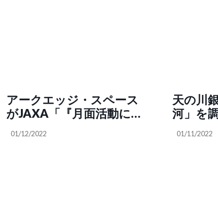
アークエッジ・スペース
天の川
がJAXA「『⽉⾯活動に向
河」を
けた測位・通信技術開
01/12/2022
01/11/2022
発』に関する検討」委託
先に選定