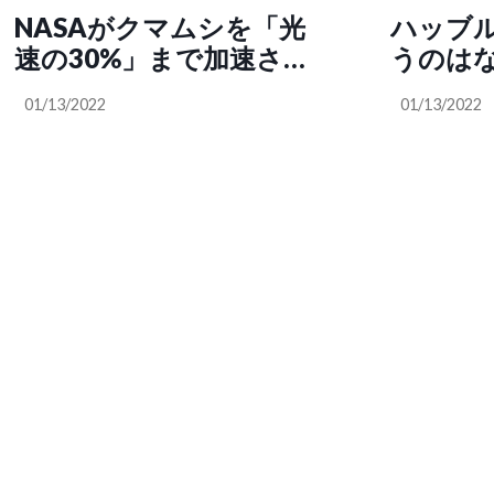
NASAがクマムシを「光
ハッブル
速の30%」まで加速させ
うのはな
る宇宙飛行計画を発表
ますます
01/13/2022
01/13/2022
JBpre