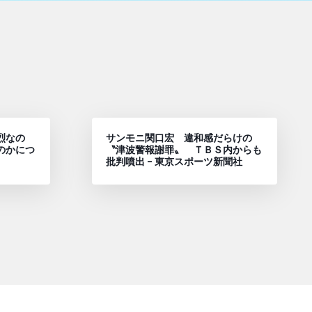
烈なの
サンモニ関口宏 違和感だらけの
のかにつ
〝津波警報謝罪〟 ＴＢＳ内からも
批判噴出 – 東京スポーツ新聞社