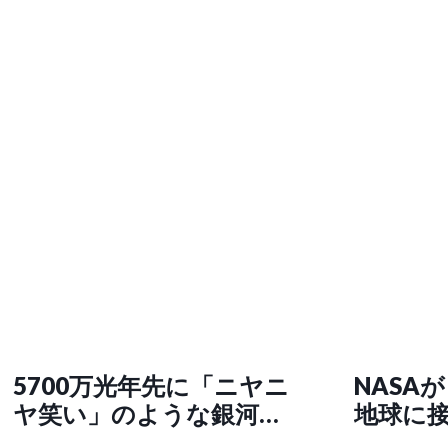
5700万光年先に「ニヤニ
NASA
ヤ笑い」のような銀河を
地球に
発見
体と警